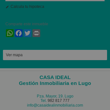
Calcula tu hipoteca
Comparte este inmueble
WhatsApp
Facebook
Twitter
Print
Ver mapa
CASA IDEAL
Gestión Inmobiliaria en Lugo
Pza. Mayor, 19. Lugo
Tel.
982 817 777
info@casaidealinmobiliaria.com