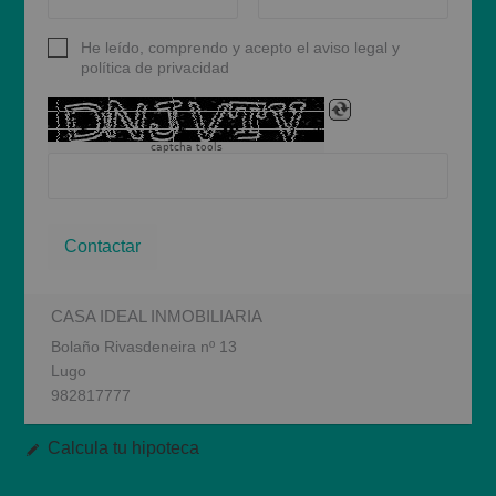
He leído, comprendo y acepto el aviso legal y
política de privacidad
captcha tools
Contactar
CASA IDEAL INMOBILIARIA
Bolaño Rivasdeneira nº 13
Lugo
982817777
Calcula tu hipoteca